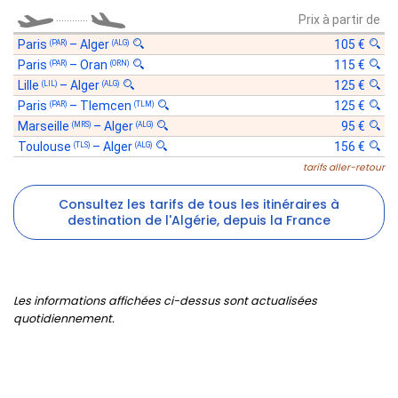
............
Prix à partir de
Paris
–
Alger
105 €
(PAR)
(ALG)
Paris
–
Oran
115 €
(PAR)
(ORN)
Lille
–
Alger
125 €
(LIL)
(ALG)
Paris
–
Tlemcen
125 €
(PAR)
(TLM)
Marseille
–
Alger
95 €
(MRS)
(ALG)
Toulouse
–
Alger
156 €
(TLS)
(ALG)
tarifs aller-retour
Consultez les tarifs de tous les itinéraires à
destination de l'Algérie, depuis la France
Les informations affichées ci-dessus sont actualisées
quotidiennement.