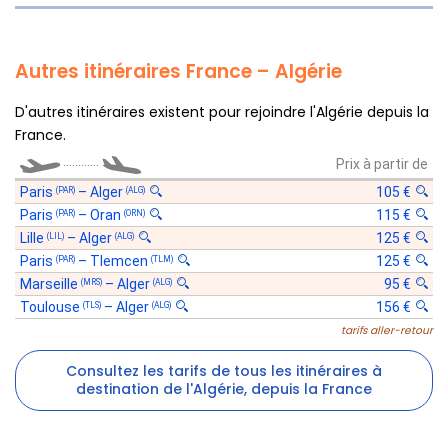
Autres itinéraires France – Algérie
D'autres itinéraires existent pour rejoindre l'Algérie depuis la
France.
............
Prix à partir de
Paris
–
Alger
105 €
(PAR)
(ALG)
Paris
–
Oran
115 €
(PAR)
(ORN)
Lille
–
Alger
125 €
(LIL)
(ALG)
Paris
–
Tlemcen
125 €
(PAR)
(TLM)
Marseille
–
Alger
95 €
(MRS)
(ALG)
Toulouse
–
Alger
156 €
(TLS)
(ALG)
tarifs aller-retour
Consultez les tarifs de tous les itinéraires à
destination de l'Algérie, depuis la France