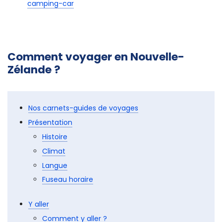
Pour en savoir davantage sur les camping-cars,
depuis l'achat, jusqu'au voyage :
Voyager en
camping-car
Comment voyager en Nouvelle-
Zélande ?
Nos carnets-guides de voyages
Présentation
Histoire
Climat
Langue
Fuseau horaire