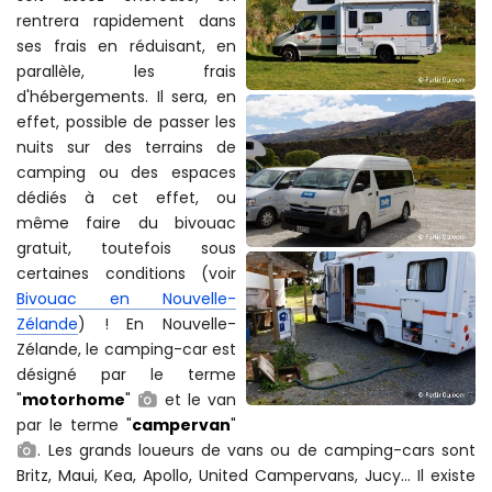
rentrera rapidement dans
ses frais en réduisant, en
parallèle, les frais
d'hébergements. Il sera, en
effet, possible de passer les
nuits sur des terrains de
camping ou des espaces
dédiés à cet effet, ou
même faire du bivouac
gratuit, toutefois sous
certaines conditions (voir
Bivouac en Nouvelle-
Zélande
) ! En Nouvelle-
Zélande, le camping-car est
désigné par le terme
"
motorhome
"
et le van
par le terme "
campervan
"
. Les grands loueurs de vans ou de camping-cars sont
Britz, Maui, Kea, Apollo, United Campervans, Jucy... Il existe