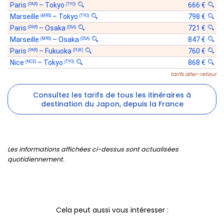
Paris
–
Tokyo
666 €
(PAR)
(TYO)
Marseille
–
Tokyo
798 €
(MRS)
(TYO)
Paris
–
Osaka
721 €
(PAR)
(OSA)
Marseille
–
Osaka
847 €
(MRS)
(OSA)
Paris
–
Fukuoka
760 €
(PAR)
(FUK)
Nice
–
Tokyo
868 €
(NCE)
(TYO)
tarifs aller-retour
Consultez les tarifs de tous les itinéraires à
destination du Japon, depuis la France
Les informations affichées ci-dessus sont actualisées
quotidiennement.
Cela peut aussi vous intéresser :