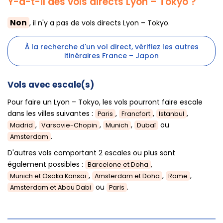
Y-a-t-il des vols directs Lyon – Tokyo ?
Non
, il n'y a pas de vols directs Lyon – Tokyo.
À la recherche d'un vol direct, vérifiez les autres
itinéraires France – Japon
Vols avec escale(s)
Pour faire un Lyon – Tokyo, les vols pourront faire escale
dans les villes suivantes :
,
,
,
Paris
Francfort
Istanbul
,
,
,
ou
Madrid
Varsovie-Chopin
Munich
Dubaï
.
Amsterdam
D'autres vols comportant 2 escales ou plus sont
également possibles :
,
Barcelone et Doha
,
,
,
Munich et Osaka Kansai
Amsterdam et Doha
Rome
ou
.
Amsterdam et Abou Dabi
Paris