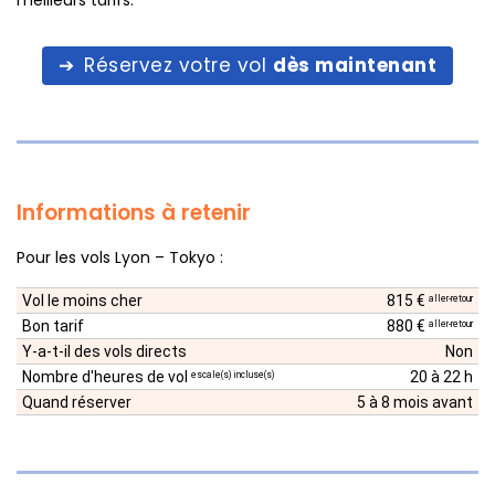
meilleurs tarifs.
Réservez votre vol
dès maintenant
Informations à retenir
Pour les vols Lyon – Tokyo :
Vol le moins cher
815 €
aller-retour
Bon tarif
880 €
aller-retour
Y-a-t-il des vols directs
Non
Nombre d'heures de vol
20 à 22 h
escale(s) incluse(s)
Quand réserver
5 à 8 mois avant