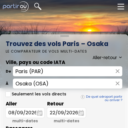
Trouvez des vols Paris – Osaka
LE COMPARATEUR DE VOLS MULTI-DATES
Ville, pays ou code IATA
×
De
×
À
Seulement les vols directs
De quel aéroport partir
ou arriver ?
Aller
Retour
multi-dates
multi-dates