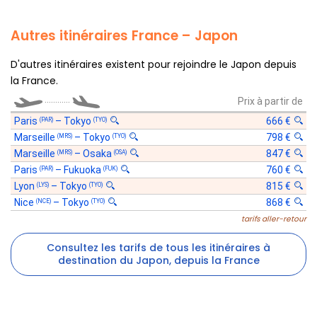
Autres itinéraires France – Japon
D'autres itinéraires existent pour rejoindre le Japon depuis
la France.
............
Prix à partir de
Paris
–
Tokyo
666 €
(PAR)
(TYO)
Marseille
–
Tokyo
798 €
(MRS)
(TYO)
Marseille
–
Osaka
847 €
(MRS)
(OSA)
Paris
–
Fukuoka
760 €
(PAR)
(FUK)
Lyon
–
Tokyo
815 €
(LYS)
(TYO)
Nice
–
Tokyo
868 €
(NCE)
(TYO)
tarifs aller-retour
Consultez les tarifs de tous les itinéraires à
destination du Japon, depuis la France