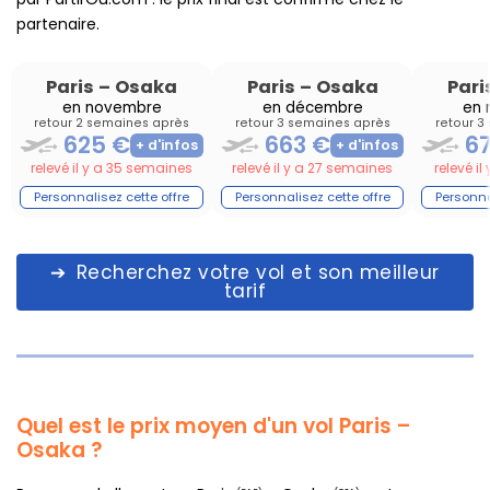
partenaire.
Paris
–
Osaka
Paris
–
Osaka
Pari
en novembre
en décembre
en 
retour 2 semaines après
retour 3 semaines après
retour 3
625 €
663 €
6
relevé il y a 35 semaines
relevé il y a 27 semaines
relevé i
Recherchez votre vol et son meilleur
tarif
Quel est le prix moyen d'un vol Paris –
Osaka ?