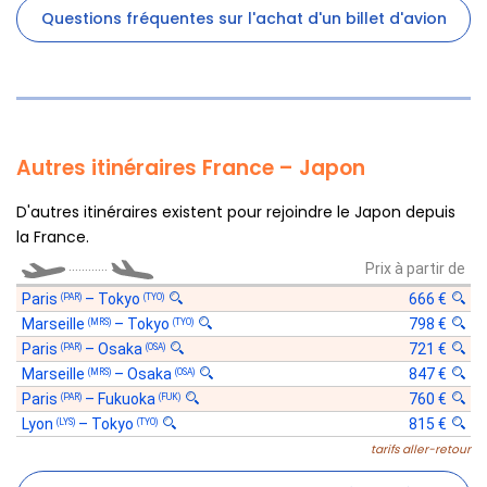
Questions fréquentes sur l'achat d'un billet d'avion
Autres itinéraires France – Japon
D'autres itinéraires existent pour rejoindre le Japon depuis
la France.
............
Prix à partir de
Paris
–
Tokyo
666 €
(PAR)
(TYO)
Marseille
–
Tokyo
798 €
(MRS)
(TYO)
Paris
–
Osaka
721 €
(PAR)
(OSA)
Marseille
–
Osaka
847 €
(MRS)
(OSA)
Paris
–
Fukuoka
760 €
(PAR)
(FUK)
Lyon
–
Tokyo
815 €
(LYS)
(TYO)
tarifs aller-retour