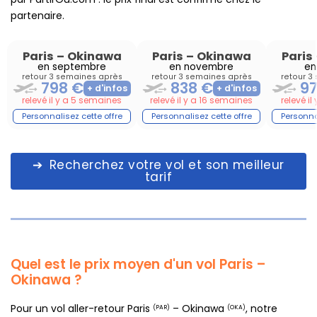
partenaire.
Paris
–
Okinawa
Paris
–
Okinawa
Paris
en septembre
en novembre
en
retour 3 semaines après
retour 3 semaines après
retour 3
798 €
838 €
97
relevé il y a 5 semaines
relevé il y a 16 semaines
relevé i
Recherchez votre vol et son meilleur
tarif
Quel est le prix moyen d'un vol Paris –
Okinawa ?
Pour un vol aller-retour Paris
– Okinawa
, notre
(PAR)
(OKA)