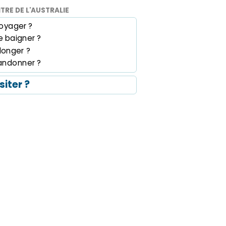
TRE DE L'AUSTRALIE
oyager ?
 baigner ?
longer ?
andonner ?
siter ?