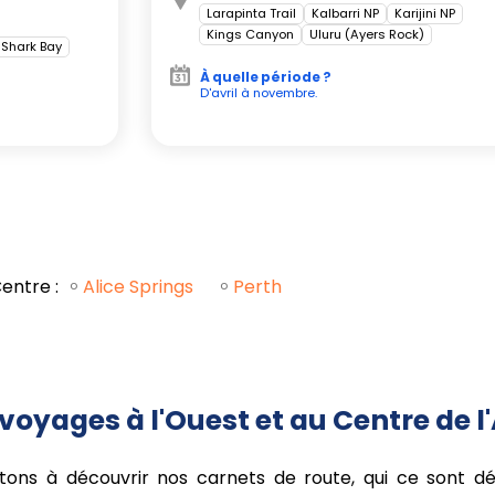
fre un décor de carte postale et des
Larapinta Trail
Kalbarri NP
Karijini NP
Kings Canyon
Uluru (Ayers Rock)
Shark Bay
À quelle période ?
D'avril à novembre.
ériences au cœur de
 point de départ d'un voyage vers le
 culture aborigène à la galerie du
Centre :
Alice Springs
Perth
ées sur les terres traditionnelles et
actée. Le parc national
Uluru-Kata
ock), monolithe emblématique, se
ule. Plus à l'ouest, Kata Tjuta (The
au cœur de 36 dômes de grès aux
voyages à l'Ouest et au Centre de l
ional Park) impressionne avec sa
vitons à découvrir nos carnets de route, qui ce sont d