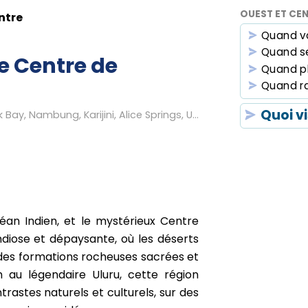
OUEST ET CEN
ntre
Quand v
Quand se
le Centre de
Quand p
Quand r
Quoi vi
Perth, Coral Coast, Cape Range, Shark Bay, Nambung, Karijini, Alice Springs, Uluru, King Canyon...
céan Indien, et le mystérieux Centre
diose et dépaysante, où les déserts
des formations rocheuses sacrées et
h au légendaire Uluru, cette région
trastes naturels et culturels, sur des