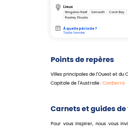
confidentielle, Turquoise Bay of
Lieux
fonds poissonneux.
Ningaloo Reef
Exmouth
Coral Bay
Rowley Shoals
À quelle période ?
Centre Rouge et exp
Toute l'année.
l'outback
Points de repères
Dirigez-vous vers Alice Springs,
Centre Rouge
. Plongez dans la
Villes principales de l'Ouest et du 
Mbantua ou lors d'expériences guid
balades nocturnes sous la Voie l
Capitale de l'Australie :
Canberra
Tjuta
fascine : Uluru (Ayers R
contemple à l'aube ou au crépusc
Olgas) offre des randonnées 
Carnets et guides de 
couleurs changeantes.
Le
Kings Canyon
(Watarrka Nat
Pour vous inspirer, nous vous in