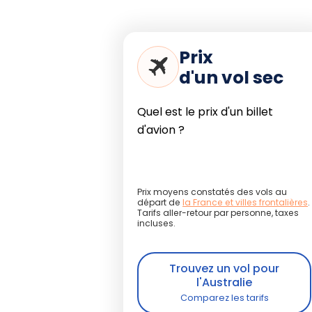
1 semaine
: Perth, Nambung,
ou Coral Bay. Accent sur les
Prix
faune.
d'un vol sec
2 semaines
: Ajoutez Karijin
puis explorez Exmouth et Ni
Quel est le prix d'un billet
Centre Rouge.
d'avion ?
3 semaines
: Après la côte 
Alice Springs, puis rayonnez v
les West MacDonnell Ranges
Ocean Road ou le Kimberley (
Prix moyens constatés des vols au
départ de
la France et villes frontalières
.
Tarifs aller-retour par personne, taxes
incluses.
Conseils pratiques d'
de préservation
Trouvez un vol pour
l'Australie