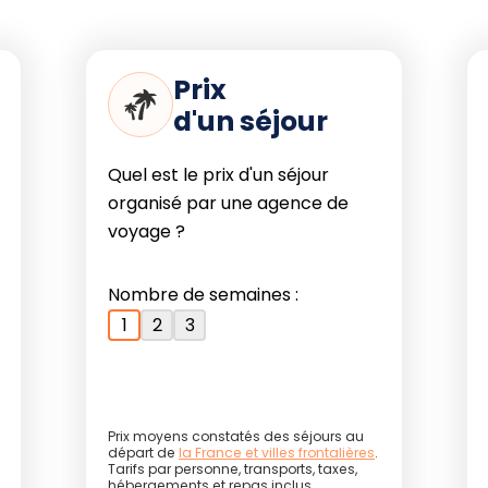
 Kalbarri et découverte de Shark Bay
 plages, récifs et observation de la
Prix
d'un séjour
i National Park (randonnée, baignade),
ngaloo. Possibilité de rejoindre le
Quel est le prix d'un séjour
organisé par une agence de
et l'intérieur ouest, embarquez pour
voyage ?
ers Uluru, Kata Tjuta, Kings Canyon et
. Option d'extension vers la Great
pour les voyageurs aventuriers).
Nombre de semaines :
1
2
3
accès, de mobilité et
Prix moyens constatés des séjours au
départ de
la France et villes frontalières
.
Tarifs par personne, transports, taxes,
hébergements et repas inclus.