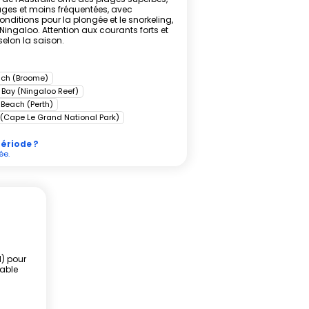
ges et moins fréquentées, avec
onditions pour la plongée et le snorkeling,
ngaloo. Attention aux courants forts et
elon la saison.
ach (Broome)
 Bay (Ningaloo Reef)
 Beach (Perth)
 (Cape Le Grand National Park)
période ?
ée.
l) pour
nable