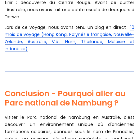
environs (
Great Ocean Road
et
Wilsons Promontory
) ; puis
direction l'Ouest de l'Australie pour visiter
Perth
, ainsi que
les secteurs du
Sud-Ouest
, du
Golden Outback
(
Cap Le
Grand
,
Wave Rock
et
Great Northern Highway
) du
Parc
national de Karijini
et de la
Coral Coast
(
Cape Range &
Ningaloo
,
Shark Bay
,
Kalbarri
,
Geraldton
et
Nambung
) ; pour
finir : découverte du Centre Rouge. Avant de quitter
l'Australie, nous avons fait une petite escale de deux jours à
Darwin.
Lors de ce voyage, nous avons tenu un blog en direct :
10
mois de voyage (Hong Kong, Polynésie française, Nouvelle-
Zélande, Australie, Viêt Nam, Thaïlande, Malaisie et
Indonésie)
Conclusion - Pourquoi aller au