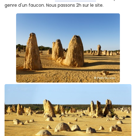
piste empruntée habituellement par les véhicules. La
grosse vague de touristes n'est pas encore passée et, à
cette heure de la journée, il n'y presque personne.
Le paysage est tout simplement magique et nous
observons même deux
Cacatoès rosalbins
et un rapace du
genre d'un faucon. Nous passons 2h sur le site.