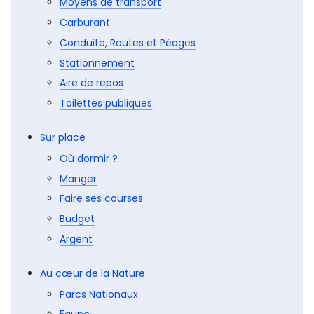
Comment y aller ?
Douane et Visa
PVT - VVT - WHV
Se déplacer
Moyens de transport
Carburant
Conduite, Routes et Péages
Stationnement
Aire de repos
Toilettes publiques
Sur place
Où dormir ?
Manger
Faire ses courses