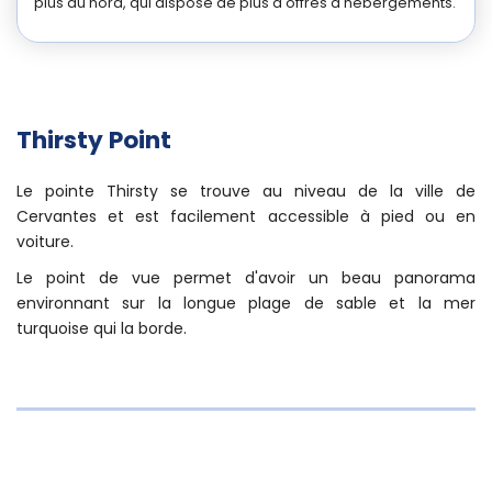
Cervantes
Une alternative est de se poser à
Jurien Bay
, situé à 25 km
plus au nord, qui dispose de plus d'offres d'hébergements.
Thirsty Point
Le pointe Thirsty se trouve au niveau de la ville de
Cervantes et est facilement accessible à pied ou en
voiture.
Le point de vue permet d'avoir un beau panorama
environnant sur la longue plage de sable et la mer
turquoise qui la borde.