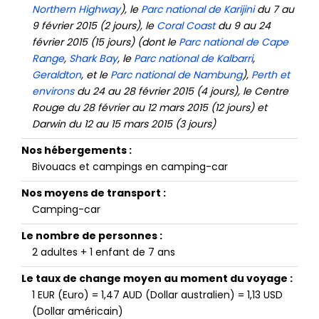
du 19 au 22 janvier 2015 (4 jours), le
Promontoire de
Wilson
du 22 au 26 janvier 2015 (4 jours),
Perth
du 26
au 28 janvier 2015 (2 jours), le
Sud-Ouest
de l'Australie
er
du 28 janvier au 1
février 2015 (4 jours), le
Golden
er
Outback
du 1
au 7 février 2015 (6 jours) (dont le
Parc
national du cap Le Grand
,
Wave Rock
et la
Great
Northern Highway
), le
Parc national de Karijini
du 7 au
9 février 2015 (2 jours), le
Coral Coast
du 9 au 24
février 2015 (15 jours) (dont le
Parc national de Cape
Range
,
Shark Bay
, le
Parc national de Kalbarri
,
Geraldton
, et le
Parc national de Nambung
),
Perth et
environs
du 24 au 28 février 2015 (4 jours), le Centre
Rouge du 28 février au 12 mars 2015 (12 jours) et
Darwin du 12 au 15 mars 2015 (3 jours)
Nos hébergements :
Bivouacs et campings en camping-car
Nos moyens de transport :
Camping-car