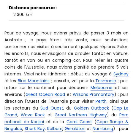
Le nombre de personnes :
2 adultes + 1 enfant de 7 ans
Le taux de change moyen au moment du voyage :
1 EUR (Euro) = 1,47 AUD (Dollar australien) = 1,13 USD
(Dollar américain)
Distance parcourue :
2 300 km
Pour ce voyage, nous avions prévu de passer 3 mois en
Australie ; le pays étant très vaste, nous souhaitions
cantonner nos visites à seulement quelques régions. Selon
les endroits, nous envisagions de circuler tantôt en voiture,
tantôt en van ou en camping-car. Pour relier les quatre
coins de l'Australie, nous avions planifié de prendre 5 vols
internes. Voici notre itinéraire : début du voyage à
Sydney
et les
Blue Mountains
; ensuite, vol pour la
Tasmanie
; puis
retour sur le continent pour découvrir
Melbourne
et ses